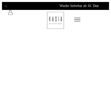
<
>
Dermatologisch getestet