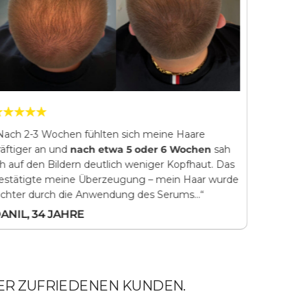
Nach 2-3 Wochen fühlten sich meine Haare
„Nach
nu
räftiger an und
nach etwa 5 oder 6 Wochen
sah
Verbesse
ch auf den Bildern deutlich weniger Kopfhaut. Das
wuchsen 
estätigte meine Überzeugung – mein Haar wurde
sammelte
ichter durch die Anwendung des Serums…“
benutze 
Haarewa
ANIL, 34 JAHRE
KATARZ
ER ZUFRIEDENEN KUNDEN.