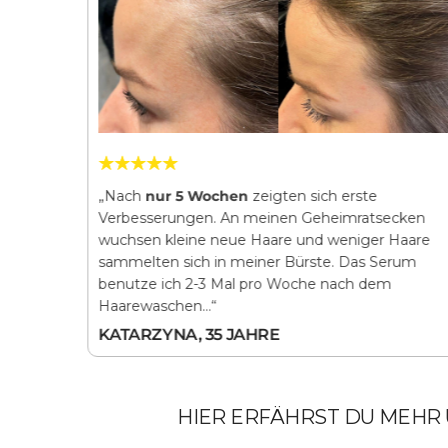
are
„Nach
nur 5 Wochen
zeigten sich erste
hen
sah
Verbesserungen. An meinen Geheimratsecken
haut. Das
wuchsen kleine neue Haare und weniger Haare
aar wurde
sammelten sich in meiner Bürste. Das Serum
…“
benutze ich 2-3 Mal pro Woche nach dem
Haarewaschen…“
KATARZYNA, 35 JAHRE
HIER ERFÄHRST DU MEHR