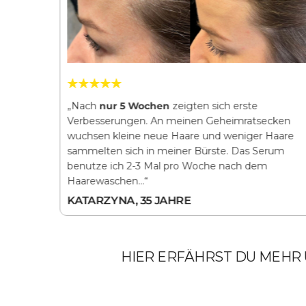
are
„Nach
nur 5 Wochen
zeigten sich erste
hen
sah
Verbesserungen. An meinen Geheimratsecken
haut. Das
wuchsen kleine neue Haare und weniger Haare
aar wurde
sammelten sich in meiner Bürste. Das Serum
…“
benutze ich 2-3 Mal pro Woche nach dem
Haarewaschen…“
KATARZYNA, 35 JAHRE
HIER ERFÄHRST DU MEHR