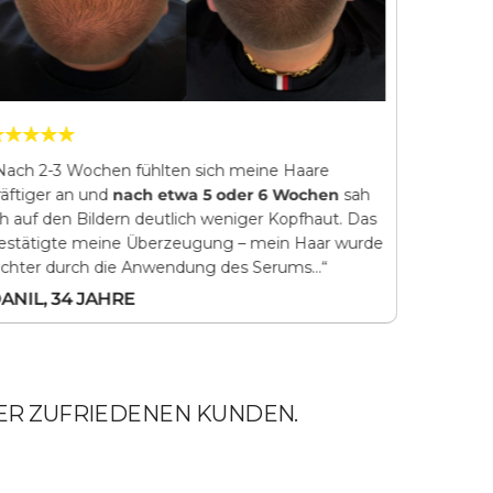
Nach 2-3 Wochen fühlten sich meine Haare
„Nach
nu
räftiger an und
nach etwa 5 oder 6 Wochen
sah
Verbesse
ch auf den Bildern deutlich weniger Kopfhaut. Das
wuchsen 
estätigte meine Überzeugung – mein Haar wurde
sammelte
ichter durch die Anwendung des Serums…“
benutze 
Haarewa
ANIL, 34 JAHRE
KATARZ
ER ZUFRIEDENEN KUNDEN.