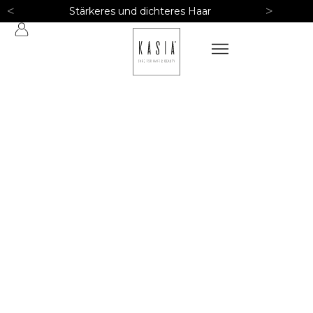
<
>
Stärkeres und dichteres Haar